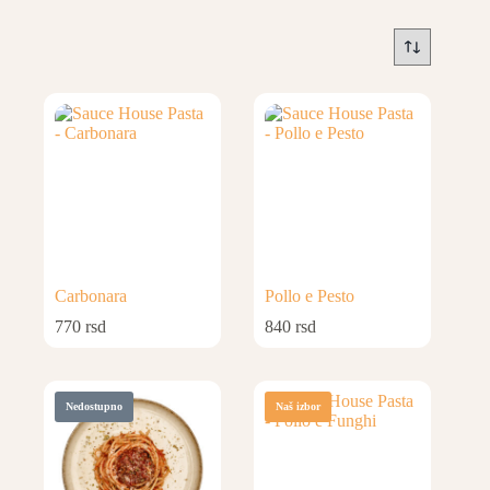
Carbonara
Pollo e Pesto
770
rsd
840
rsd
Nedostupno
Naš izbor