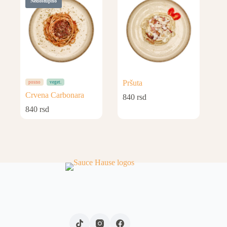
Nedostupno
Pršuta
posno
veget.
Crvena Carbonara
840
rsd
840
rsd