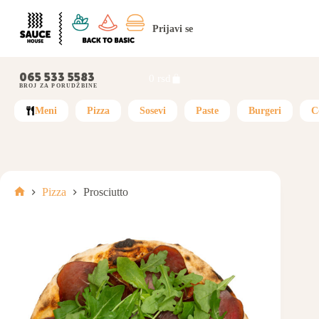
Prijavi se
065 533 5583
0
rsd
BROJ ZA PORUDŽBINE
Meni
Pizza
Sosevi
Paste
Burgeri
C
Pizza
Prosciutto