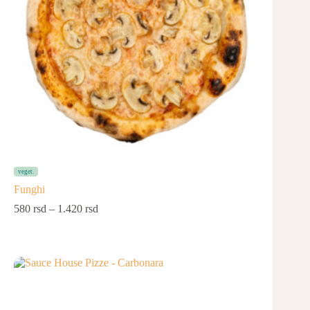
veget.
Funghi
580
rsd
–
1.420
rsd