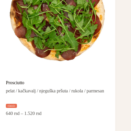
Prosciutto
pelat / kačkavalj / njeguška pršuta / rukola / parmesan
classic
640
rsd
–
1.520
rsd