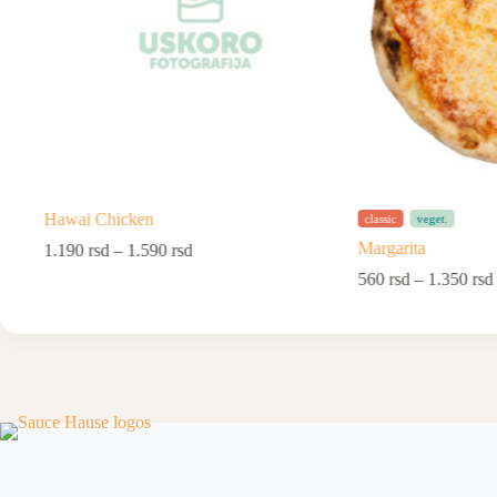
Hawai Chicken
classic
veget.
Margarita
1.190
rsd
–
1.590
rsd
560
rsd
–
1.350
rsd