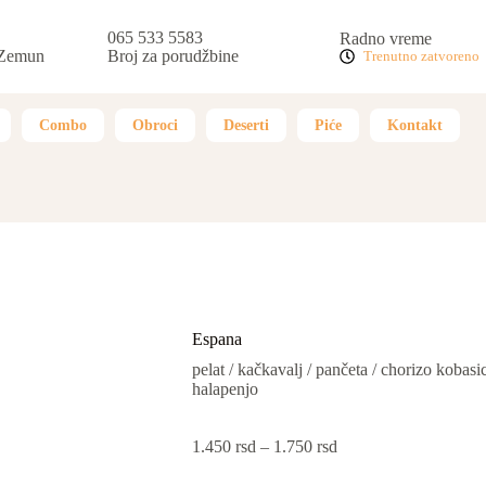
065 533 5583
Radno vreme
 Zemun
Broj za porudžbine
Trenutno zatvoreno
Combo
Obroci
Deserti
Piće
Kontakt
Espana
pelat / kačkavalj / pančeta / chorizo kobasica
halapenjo
1.450
rsd
–
1.750
rsd