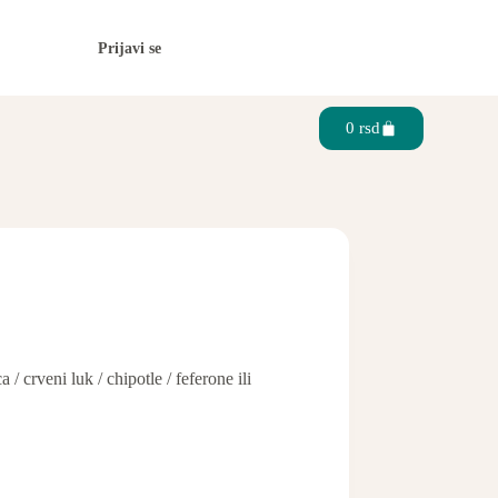
Prijavi se
0
rsd
 / crveni luk / chipotle / feferone ili