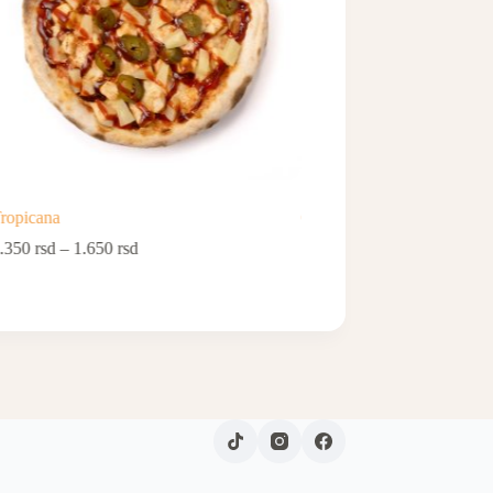
ropicana
Cheesy Chicken
.350
rsd
–
1.650
rsd
1.450
rsd
–
1.750
rsd